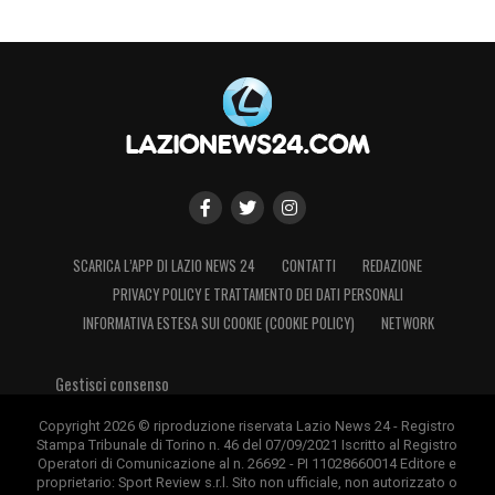
SCARICA L’APP DI LAZIO NEWS 24
CONTATTI
REDAZIONE
PRIVACY POLICY E TRATTAMENTO DEI DATI PERSONALI
INFORMATIVA ESTESA SUI COOKIE (COOKIE POLICY)
NETWORK
Gestisci consenso
Copyright 2026 © riproduzione riservata Lazio News 24 - Registro
Stampa Tribunale di Torino n. 46 del 07/09/2021 Iscritto al Registro
Operatori di Comunicazione al n. 26692 - PI 11028660014 Editore e
proprietario: Sport Review s.r.l. Sito non ufficiale, non autorizzato o