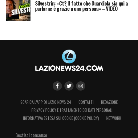
Silvestrin: «Ct? Il fatto che Guardiola sia qui a
parlarne è grazie a una persona» – VIDEO
SCARICA L’APP DI LAZIO NEWS 24
CONTATTI
REDAZIONE
PRIVACY POLICY E TRATTAMENTO DEI DATI PERSONALI
INFORMATIVA ESTESA SUI COOKIE (COOKIE POLICY)
NETWORK
Gestisci consenso