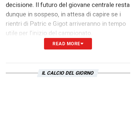
decisione. Il futuro del giovane centrale resta
dunque in sospeso, in attesa di capire se i
rientri di Patric e Gigot arriveranno in tempo
utile per l’inizio del campionato.
READ MORE
Nel frattempo, la
Lazio
valuta con attenzione
ogni dettaglio, consapevole che un ulteriore
passo falso nella gestione del reparto
IL CALCIO DEL GIORNO
arretrato potrebbe avere conseguenze anche
nei risultati delle prime giornate. Ruggeri,
intanto, si allena con i “grandi” e attende la
sua occasione: il suo presente è alla Lazio, e
il futuro potrebbe esserlo ancora.
LA PLAYLIST DELLE NOSTRE TOP NEWS