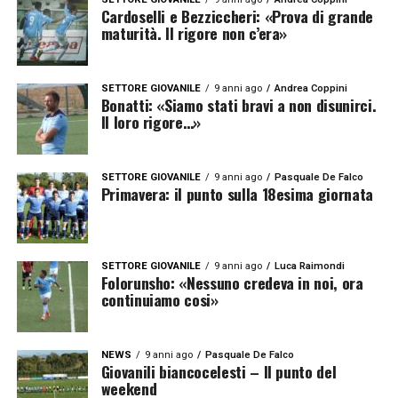
Cardoselli e Bezziccheri: «Prova di grande
maturità. Il rigore non c’era»
SETTORE GIOVANILE
9 anni ago
Andrea Coppini
Bonatti: «Siamo stati bravi a non disunirci.
Il loro rigore…»
SETTORE GIOVANILE
9 anni ago
Pasquale De Falco
Primavera: il punto sulla 18esima giornata
SETTORE GIOVANILE
9 anni ago
Luca Raimondi
Folorunsho: «Nessuno credeva in noi, ora
continuiamo cosi»
NEWS
9 anni ago
Pasquale De Falco
Giovanili biancocelesti – Il punto del
weekend