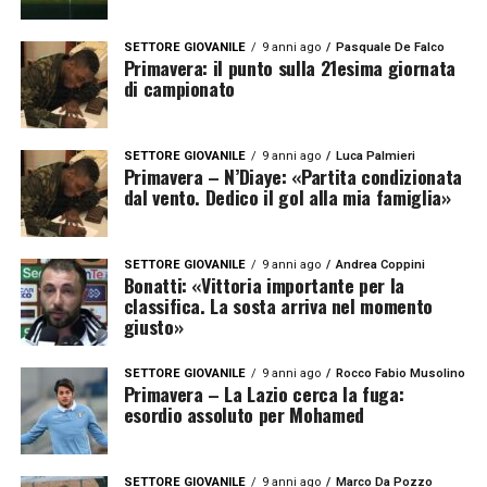
SETTORE GIOVANILE
9 anni ago
Pasquale De Falco
Primavera: il punto sulla 21esima giornata
di campionato
SETTORE GIOVANILE
9 anni ago
Luca Palmieri
Primavera – N’Diaye: «Partita condizionata
dal vento. Dedico il gol alla mia famiglia»
SETTORE GIOVANILE
9 anni ago
Andrea Coppini
Bonatti: «Vittoria importante per la
classifica. La sosta arriva nel momento
giusto»
SETTORE GIOVANILE
9 anni ago
Rocco Fabio Musolino
Primavera – La Lazio cerca la fuga:
esordio assoluto per Mohamed
SETTORE GIOVANILE
9 anni ago
Marco Da Pozzo