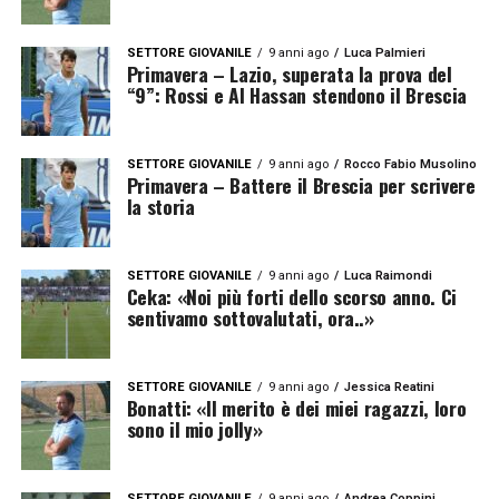
SETTORE GIOVANILE
9 anni ago
Luca Palmieri
Primavera – Lazio, superata la prova del
“9”: Rossi e Al Hassan stendono il Brescia
SETTORE GIOVANILE
9 anni ago
Rocco Fabio Musolino
Primavera – Battere il Brescia per scrivere
la storia
SETTORE GIOVANILE
9 anni ago
Luca Raimondi
Ceka: «Noi più forti dello scorso anno. Ci
sentivamo sottovalutati, ora..»
SETTORE GIOVANILE
9 anni ago
Jessica Reatini
Bonatti: «Il merito è dei miei ragazzi, loro
sono il mio jolly»
SETTORE GIOVANILE
9 anni ago
Andrea Coppini