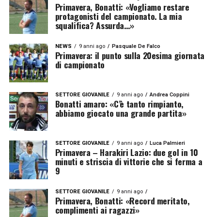
Primavera, Bonatti: «Vogliamo restare
protagonisti del campionato. La mia
squalifica? Assurda…»
NEWS
9 anni ago
Pasquale De Falco
Primavera: il punto sulla 20esima giornata
di campionato
SETTORE GIOVANILE
9 anni ago
Andrea Coppini
Bonatti amaro: «C’è tanto rimpianto,
abbiamo giocato una grande partita»
SETTORE GIOVANILE
9 anni ago
Luca Palmieri
Primavera – Harakiri Lazio: due gol in 10
minuti e striscia di vittorie che si ferma a
9
SETTORE GIOVANILE
9 anni ago
Primavera, Bonatti: «Record meritato,
complimenti ai ragazzi»