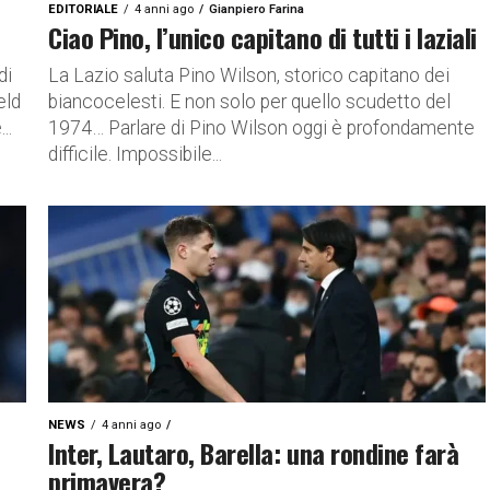
EDITORIALE
4 anni ago
Gianpiero Farina
Ciao Pino, l’unico capitano di tutti i laziali
di
La Lazio saluta Pino Wilson, storico capitano dei
eld
biancocelesti. E non solo per quello scudetto del
..
1974… Parlare di Pino Wilson oggi è profondamente
difficile. Impossibile...
NEWS
4 anni ago
Inter, Lautaro, Barella: una rondine farà
primavera?