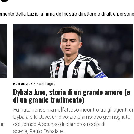
omento della Lazio, a firma del nostro direttore o di altre person
EDITORIALE
4 anni ago
Dybala Juve, storia di un grande amore (e
di un grande tradimento)
Fumata nerissima nell’atteso incontro tra gli agenti di
Dybala e la Juve: un divorzio clamoroso germogliato
 un
col tempo A scanso di clamorosi colpi di
scena, Paulo Dybala e...