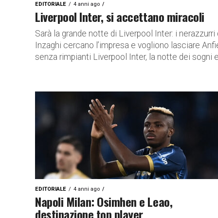
EDITORIALE
4 anni ago
Liverpool Inter, si accettano miracoli
Sarà la grande notte di Liverpool Inter: i nerazzurri 
Inzaghi cercano l’impresa e vogliono lasciare Anfi
senza rimpianti Liverpool Inter, la notte dei sogni e.
EDITORIALE
4 anni ago
Napoli Milan: Osimhen e Leao,
destinazione top player