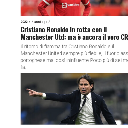
2022
4 anni ago
Cristiano Ronaldo in rotta con il
Manchester Utd: ma è ancora il vero C
Il ritorno di fiamma tra Cristiano Ronaldo e il
Manchester United sempre più flebile, il fuoriclas
portoghese mai così ininfluente Poco più di sei m
fa,...