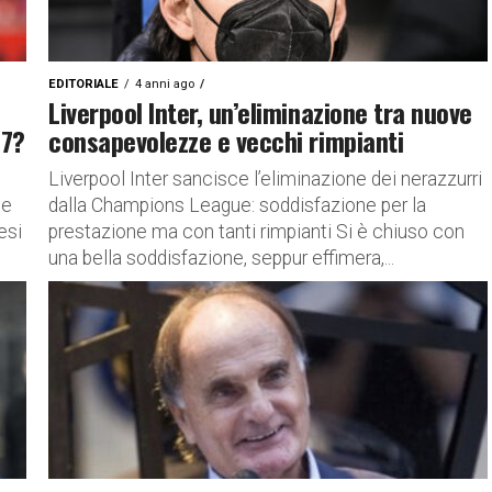
EDITORIALE
4 anni ago
Liverpool Inter, un’eliminazione tra nuove
R7?
consapevolezze e vecchi rimpianti
Liverpool Inter sancisce l’eliminazione dei nerazzurri
se
dalla Champions League: soddisfazione per la
esi
prestazione ma con tanti rimpianti Si è chiuso con
una bella soddisfazione, seppur effimera,...