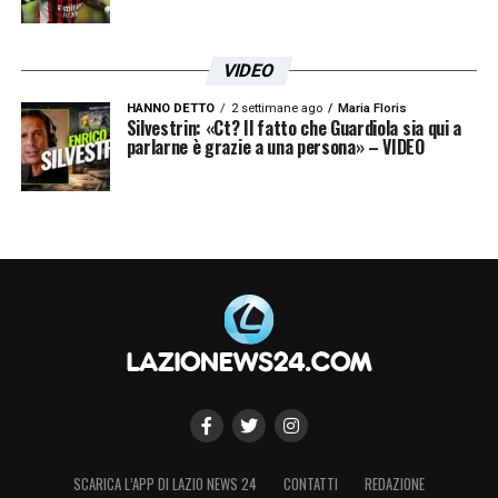
VIDEO
HANNO DETTO
2 settimane ago
Maria Floris
Silvestrin: «Ct? Il fatto che Guardiola sia qui a
parlarne è grazie a una persona» – VIDEO
SCARICA L’APP DI LAZIO NEWS 24
CONTATTI
REDAZIONE