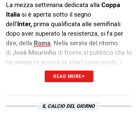
La mezza settimana dedicata alla
Coppa
Italia
si è aperta sotto il segno
dell’
Inter,
prima qualificata alle semifinali
dopo aver superato la resistenza, si fa per
dire, della
Roma
. Nella serata del ritorno
di
José Mourinho
di fronte al pubblico che lo
ha amato (e ancora lo ama) come pochi, i
nerazzurri evitano abilmente di cadere nella
READ MORE
trappola della depressione post derby.
CONTINUA A LEGGERE SU CALCIONEWS24
IL CALCIO DEL GIORNO
LA PLAYLIST DELLE NOSTRE TOP NEWS