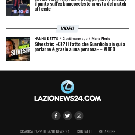
il punto sull’ex biancoceleste in vista del match
ufficiale
VIDEO
HANNO DETTO
2 settimane ago
Maria Floris
Silvestrin: «Ct? Il fatto che Guardiola sia qui a
parlarne è grazie a una persona» – VIDEO
SCARICA L’APP DI LAZIO NEWS 24
CONTATTI
REDAZIONE