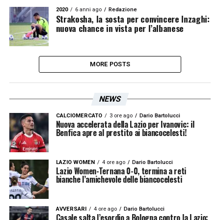
2020
6 anni ago
Redazione
Strakosha, la sosta per convincere Inzaghi:
nuova chance in vista per l’albanese
MORE POSTS
NEWS
CALCIOMERCATO
3 ore ago
Dario Bartolucci
Nuova accelerata della Lazio per Ivanovic: il
Benfica apre al prestito ai biancocelesti!
LAZIO WOMEN
4 ore ago
Dario Bartolucci
Lazio Women-Ternana 0-0, termina a reti
bianche l’amichevole delle biancocelesti
AVVERSARI
4 ore ago
Dario Bartolucci
Casale salta l’esordio a Bologna contro la Lazio: