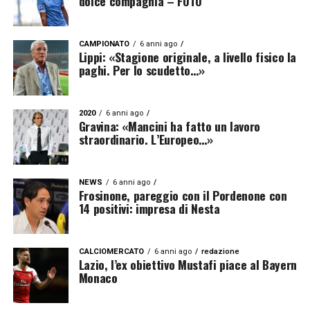
dolce compagnia – FOTO
CAMPIONATO
6 anni ago
Lippi: «Stagione originale, a livello fisico la
paghi. Per lo scudetto…»
2020
6 anni ago
Gravina: «Mancini ha fatto un lavoro
straordinario. L’Europeo…»
NEWS
6 anni ago
Frosinone, pareggio con il Pordenone con
14 positivi: impresa di Nesta
CALCIOMERCATO
6 anni ago
redazione
Lazio, l’ex obiettivo Mustafi piace al Bayern
Monaco