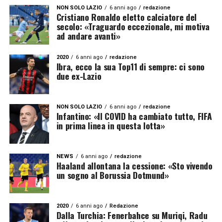
NON SOLO LAZIO
6 anni ago
redazione
Cristiano Ronaldo eletto calciatore del
secolo: «Traguardo eccezionale, mi motiva
ad andare avanti»
2020
6 anni ago
redazione
Ibra, ecco la sua Top11 di sempre: ci sono
due ex-Lazio
NON SOLO LAZIO
6 anni ago
redazione
Infantino: «Il COVID ha cambiato tutto, FIFA
in prima linea in questa lotta»
NEWS
6 anni ago
redazione
Haaland allontana la cessione: «Sto vivendo
un sogno al Borussia Dotmund»
2020
6 anni ago
Redazione
Dalla Turchia: Fenerbahce su Muriqi, Radu