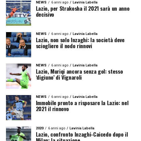
NEWS
6 anni ago
Lavinia Labella
Lazio, per Strakosha il 2021 sarà un anno
decisivo
NEWS
6 anni ago
Lavinia Labella
Lazio, non solo Inzaghi: la società deve
sciogliere il nodo rinnovi
NEWS
6 anni ago
Lavinia Labella
Lazio, Muriqi ancora senza gol: stesso
‘digiuno’ di Vignaroli
NEWS
6 anni ago
Lavinia Labella
Immobile pronto a risposare la Lazio: nel
2021 il rinnovo
2020
6 anni ago
Lavinia Labella
Lazio, confronto Inzaghi-Caicedo dopo il
Milan: la situazione