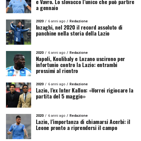
e Vavro. Lo slovacco l’unico che può partire
a gennaio
2020
6 anni ago
Redazione
Inzaghi, nel 2020 il record assoluto di
panchine nella storia della Lazio
2020
6 anni ago
Redazione
Napoli, Koulibaly e Lozano uscirono per
infortunio contro la Lazio: entrambi
prossimi al rientro
2020
6 anni ago
Redazione
Lazio, l’ex Inter Kallon: «Vorrei rigiocare la
partita del 5 maggio»
2020
6 anni ago
Redazione
Lazio, l’importanza di chiamarsi Acerbi: il
Leone pronto a riprendersi il campo