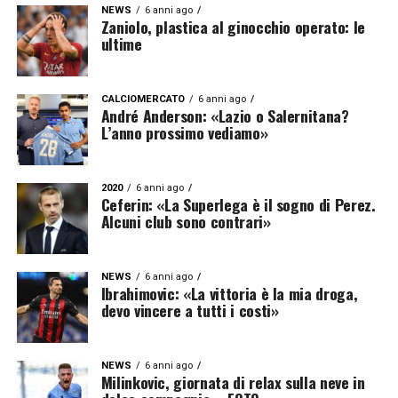
NEWS
6 anni ago
Zaniolo, plastica al ginocchio operato: le
ultime
CALCIOMERCATO
6 anni ago
André Anderson: «Lazio o Salernitana?
L’anno prossimo vediamo»
2020
6 anni ago
Ceferin: «La Superlega è il sogno di Perez.
Alcuni club sono contrari»
NEWS
6 anni ago
Ibrahimovic: «La vittoria è la mia droga,
devo vincere a tutti i costi»
NEWS
6 anni ago
Milinkovic, giornata di relax sulla neve in