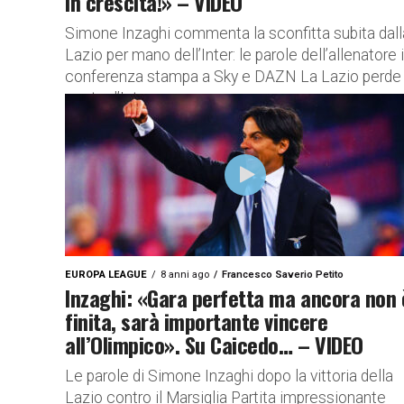
in crescita!» – VIDEO
Simone Inzaghi commenta la sconfitta subita dall
Lazio per mano dell’Inter: le parole dell’allenatore 
conferenza stampa a Sky e DAZN La Lazio perde
contro l’Inter:...
EUROPA LEAGUE
8 anni ago
Francesco Saverio Petito
Inzaghi: «Gara perfetta ma ancora non 
finita, sarà importante vincere
all’Olimpico». Su Caicedo… – VIDEO
Le parole di Simone Inzaghi dopo la vittoria della
Lazio contro il Marsiglia Partita impressionante