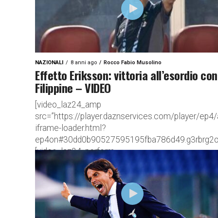
raccontato cosa è accaduto sul pullman il giorno 
River Plate-Boca Juniors Vetri...
NAZIONALI
8 anni ago
Rocco Fabio Musolino
Effetto Eriksson: vittoria all’esordio con
Filippine – VIDEO
[video_laz24_amp
src=”https://player.daznservices.com/player/ep4
iframe-loader.html?
ep4on#30dd0b90527595195fba786d49.g3rbrg2oc
[video_laz24_perform
src=”//player.daznservices.com/player.js#30dd
Filippine, arrivano i primi benefici della cura Erikss
l’ex leggenda della Lazio conquista la vittoria
all’esordio in AFF Suzuki Cup Qualche capello...