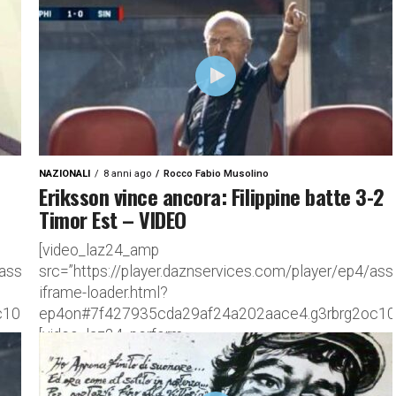
de9df665b17aee8f8ff6f.g3rbrg2oc10i1qyx9z3x9zj4y”]
gio
NAZIONALI
8 anni ago
Rocco Fabio Musolino
Eriksson vince ancora: Filippine batte 3-2
Timor Est – VIDEO
[video_laz24_amp
/assets/amp-
src=”https://player.daznservices.com/player/ep4/as
iframe-loader.html?
10i1qyx9z3x9zj4y”]
ep4on#7f427935cda29af24a202aace4.g3rbrg2oc10i
[video_laz24_perform
2fbf6a37f6d33bc3dce4d7.g3rbrg2oc10i1qyx9z3x9zj4y”]
src=”//player.daznservices.com/player.js#7f42793
VIDEO – Timor Est-Filippine 2-3: la squadra di