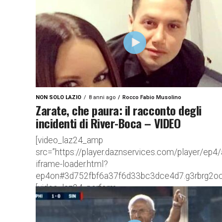
src=”//player.daznservices.com/player.js#92f03
A 42 anni dalla sua scomparsa, ecco un focus per
omaggiare Tommaso Maestrelli, storico personag
biancoceleste Ci sono persone che, nonostante
non...
NON SOLO LAZIO
8 anni ago
Rocco Fabio Musolino
Zarate, che paura: il racconto degli
incidenti di River-Boca – VIDEO
[video_laz24_amp
src=”https://player.daznservices.com/player/ep4
iframe-loader.html?
ep4on#3d752fbf6a37f6d33bc3dce4d7.g3rbrg2oc
[video_laz24_perform
src=”//player.daznservices.com/player.js#3d75
Attimi di panico per Mauro Zarate: la moglie ha