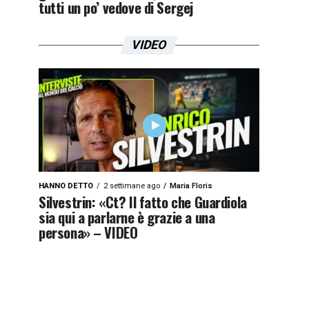
tutti un po’ vedove di Sergej
VIDEO
sets/amp-
HANNO DETTO
2 settimane ago
Maria Floris
1qyx9z3x9zj4y”]
Silvestrin: «Ct? Il fatto che Guardiola
sia qui a parlarne è grazie a una
persona» – VIDEO
1d305aacb36c81bf1e5.g3rbrg2oc10i1qyx9z3x9zj4y”]