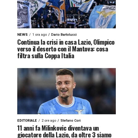
NEWS
1 ora ago
Dario Bartolucci
Continua la crisi in casa Lazio, Olimpico
verso il deserto con il Mantova: cosa
filtra sulla Coppa Italia
sets/amp-
1qyx9z3x9zj4y”]
EDITORIALE
2 ore ago
Stefano Cori
5cda29af24a202aace4.g3rbrg2oc10i1qyx9z3x9zj4y”]
11 anni fa Milinkovic diventava un
giocatore della Lazio, da oltre 3 siamo