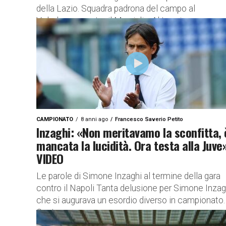
della Lazio. Squadra padrona del campo al
Velodrome contro il Marsiglia. Al termine...
CAMPIONATO
8 anni ago
Francesco Saverio Petito
Inzaghi: «Non meritavamo la sconfitta, 
mancata la lucidità. Ora testa alla Juve
VIDEO
Le parole di Simone Inzaghi al termine della gara
contro il Napoli Tanta delusione per Simone Inzag
che si augurava un esordio diverso in campionato.
Contro...