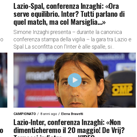
Lazio-Spal, conferenza Inzaghi: «Ora
serve equilibrio. Inter? Tutti parlano di
quel match, ma col Marsiglia…»
Simone Inzaghi presenta – durante la canonica
to
conferenza stampa della vigilia – la gara tra Lazio e
Spal La sconfitta con l’Inter è alle spalle, si...
CAMPIONATO
8 anni ago
Elena Bravetti
Lazio-Inter, conferenza Inzaghi: «Non
mo
dimenticheremo il 20 maggio! De Vrij?