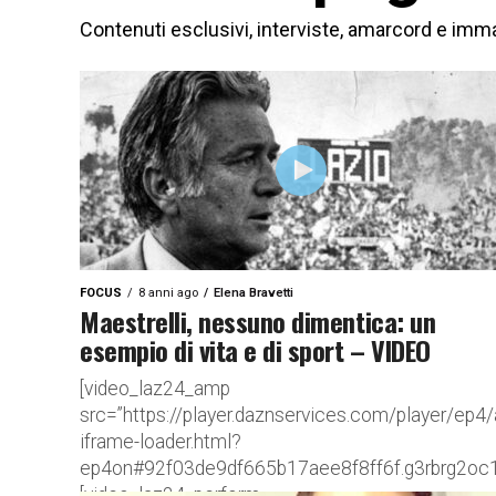
Contenuti esclusivi, interviste, amarcord e imma
FOCUS
8 anni ago
Elena Bravetti
Maestrelli, nessuno dimentica: un
esempio di vita e di sport – VIDEO
[video_laz24_amp
src=”https://player.daznservices.com/player/ep4
iframe-loader.html?
ep4on#92f03de9df665b17aee8f8ff6f.g3rbrg2oc1
[video_laz24_perform