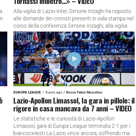
Tornassi indietro…» – VIDEO
a
Alla vigilia di Lazio-Inter, Simone Inzaghi ha risposto
in
alle domande dei cronisti presenti in sala stampa nel
corso della conferenza Simone Inzaghi, alla vigilia
della gara...
EUROPA LEAGUE
8 anni ago
Rocco Fabio Musolino
è
Lazio-Apollon Limassol, la gara in pillole: il
rigore in casa mancava da 7 anni – VIDEO
Le statistiche e le curiosità di Lazio-Apollon
Limassol, gara di Europa League terminata 2-1 per i
biancocelesti La Lazio vince ancora, soffrendo ma