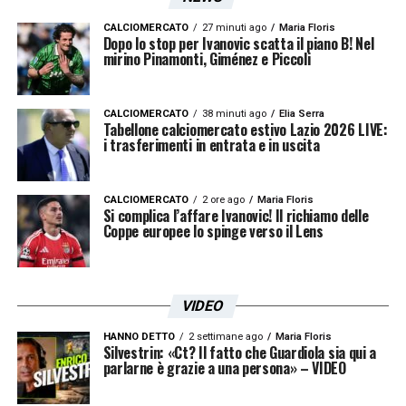
sembra abbia tirato moltissimo».
CALCIOMERCATO
27 minuti ago
Maria Floris
Dopo lo stop per Ivanovic scatta il piano B! Nel
mirino Pinamonti, Giménez e Piccoli
Sfortuna anche oggi, vedi il palo di Acerbi?
«Bisogna cercarla la fortuna. Io alla sfortuna
CALCIOMERCATO
38 minuti ago
Elia Serra
Tabellone calciomercato estivo Lazio 2026 LIVE:
i trasferimenti in entrata e in uscita
non ci credo. Probabilmente ci voleva
semplicemente un altro calendario, ma è
capitato questo e io personalmente non
CALCIOMERCATO
2 ore ago
Maria Floris
Si complica l’affare Ivanovic! Il richiamo delle
posso incidere su questo. Io posso incidere
Coppe europee lo spinge verso il Lens
sui miei ragazzi. Avremo tanti elementi da
analizzare per arrivare a sabato. Un’altra
VIDEO
partita difficilissima che dovremo affrontare
HANNO DETTO
2 settimane ago
Maria Floris
nel migliore di modi».
Silvestrin: «Ct? Il fatto che Guardiola sia qui a
parlarne è grazie a una persona» – VIDEO