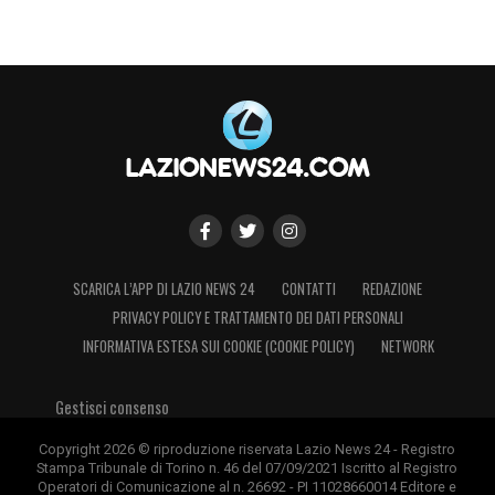
LA PLAYLIST DELLE NOSTRE TOP NEWS
SCARICA L’APP DI LAZIO NEWS 24
CONTATTI
REDAZIONE
PRIVACY POLICY E TRATTAMENTO DEI DATI PERSONALI
INFORMATIVA ESTESA SUI COOKIE (COOKIE POLICY)
NETWORK
Gestisci consenso
Copyright 2026 © riproduzione riservata Lazio News 24 - Registro
Stampa Tribunale di Torino n. 46 del 07/09/2021 Iscritto al Registro
Operatori di Comunicazione al n. 26692 - PI 11028660014 Editore e