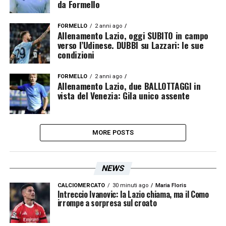
da Formello
FORMELLO
2 anni ago
Allenamento Lazio, oggi SUBITO in campo
verso l’Udinese. DUBBI su Lazzari: le sue
condizioni
FORMELLO
2 anni ago
Allenamento Lazio, due BALLOTTAGGI in
vista del Venezia: Gila unico assente
MORE POSTS
NEWS
CALCIOMERCATO
30 minuti ago
Maria Floris
Intreccio Ivanovic: la Lazio chiama, ma il Como
irrompe a sorpresa sul croato