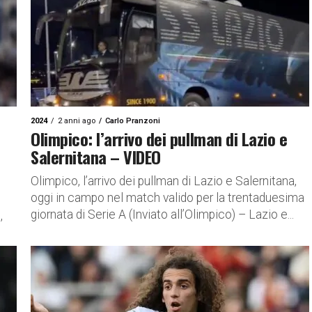
2024
2 anni ago
Carlo Pranzoni
Olimpico: l’arrivo dei pullman di Lazio e
Salernitana – VIDEO
Olimpico, l’arrivo dei pullman di Lazio e Salernitana,
oggi in campo nel match valido per la trentaduesima
giornata di Serie A (Inviato all’Olimpico) – Lazio e...
,