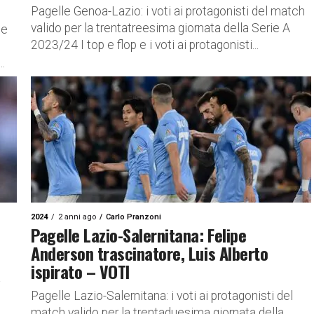
Pagelle Genoa-Lazio: i voti ai protagonisti del match
valido per la trentatreesima giornata della Serie A
te
2023/24 I top e flop e i voti ai protagonisti...
..
2024
2 anni ago
Carlo Pranzoni
Pagelle Lazio-Salernitana: Felipe
Anderson trascinatore, Luis Alberto
ispirato – VOTI
a
Pagelle Lazio-Salernitana: i voti ai protagonisti del
match valido per la trentaduesima giornata della