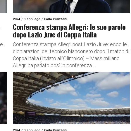
2024
2 anni ago
Carlo Pranzoni
e
Conferenza stampa Allegri: le sue parole
dopo Lazio Juve di Coppa Italia
le
Conferenza stampa Allegri post Lazio Juve: ecco le
dichiarazioni del tecnico bianconero dopo il match di
Coppa Italia (inviato all’Olimpico) – Massimiliano
Allegri ha parlato così in conferenza...
2024
2 anni ago
Carlo Pranzoni