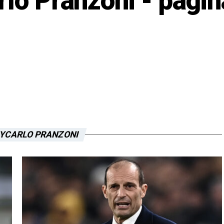
rlo Pranzoni - pagin
BYCARLO PRANZONI