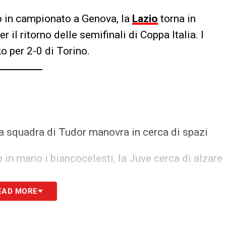
 in campionato a Genova, la
Lazio
torna in
 il ritorno delle semifinali di Coppa Italia. I
o per 2-0 di Torino.
a squadra di Tudor manovra in cerca di spazi
o in mano i biancocelesti, la Juve cerca di alzare
EAD MORE
 area raccoglie il pallone dopo il tiro di Chiesa