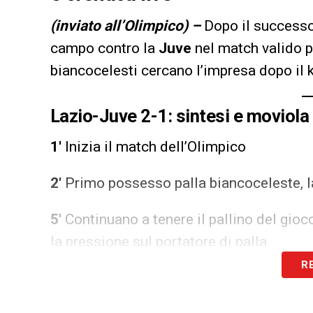
(inviato all’Olimpico) –
Dopo il successo
campo contro la
Juve
nel match valido per
biancocelesti cercano l’impresa dopo il k
Lazio-Juve 2-1: sintesi e moviola
1′
Inizia il match dell’Olimpico
2′
Primo possesso palla biancoceleste, l
5′
Continuano a tenere il pallino del gioc
la pressione sul portatore di palla
R
7′
Primo tentativo bianconero: Cambiaso in
respinto dalla difesa, ma mette a lato