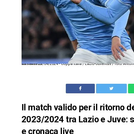
As Roma 23/04/2024 - Coppa Italia / Lazio-Juventus / foto Antonello Sammarco/Image Sport nella foto: esultanza gol Valentin Taty Castellanos
Il match valido per il ritorno d
2023/2024 tra Lazio e Juve: sin
e cronaca live