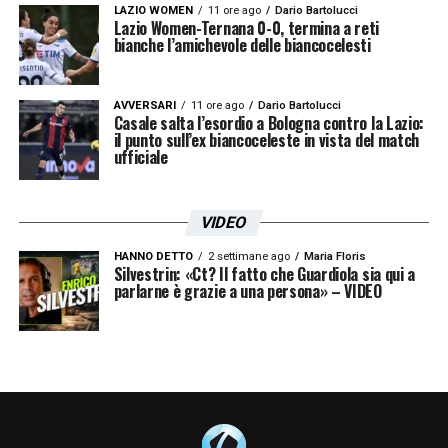
LA PLAYLIST DELLE NOSTRE TOP NEWS
LAZIO WOMEN
11 ore ago
Dario Bartolucci
Lazio Women-Ternana 0-0, termina a reti
bianche l’amichevole delle biancocelesti
AVVERSARI
11 ore ago
Dario Bartolucci
Casale salta l’esordio a Bologna contro la Lazio:
il punto sull’ex biancoceleste in vista del match
ufficiale
VIDEO
HANNO DETTO
2 settimane ago
Maria Floris
Silvestrin: «Ct? Il fatto che Guardiola sia qui a
parlarne è grazie a una persona» – VIDEO