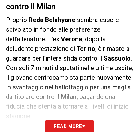
contro il Milan
Proprio
Reda Belahyane
sembra essere
scivolato in fondo alle preferenze
dell’allenatore. L’ex
Verona
, dopo la
deludente prestazione di
Torino
, è rimasto a
guardare per l’intera sfida contro il
Sassuolo
.
Con soli 7 minuti disputati nelle ultime uscite,
il giovane centrocampista parte nuovamente
in svantaggio nel ballottaggio per una maglia
da titolare contro il
Milan
, pagando una
fiducia che stenta a tornare ai livelli di inizio
stagione.
READ MORE
La speranza Basic nel centrocampo