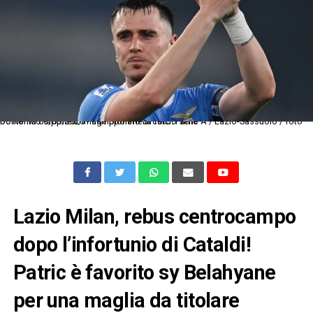
Dc Roma 09/03/2026 - campionato di calcio serie A / Lazio-Sassuolo / foto Domenico Cippitelli/Image Sport nella foto: Patric
Lazio Milan, rebus centrocampo
dopo l’infortunio di Cataldi!
Patric è favorito sy Belahyane
per una maglia da titolare