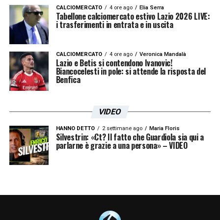
CALCIOMERCATO
4 ore ago
Elia Serra
Tabellone calciomercato estivo Lazio 2026 LIVE:
i trasferimenti in entrata e in uscita
CALCIOMERCATO
4 ore ago
Veronica Mandalà
Lazio e Betis si contendono Ivanovic!
Biancocelesti in pole: si attende la risposta del
Benfica
VIDEO
HANNO DETTO
2 settimane ago
Maria Floris
Silvestrin: «Ct? Il fatto che Guardiola sia qui a
parlarne è grazie a una persona» – VIDEO