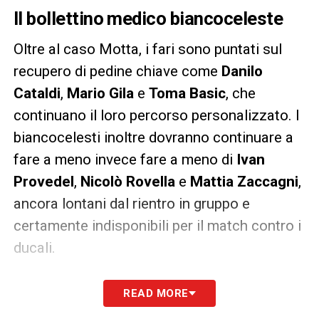
Il bollettino medico biancoceleste
Oltre al caso Motta, i fari sono puntati sul
recupero di pedine chiave come
Danilo
Cataldi
,
Mario Gila
e
Toma Basic
, che
continuano il loro percorso personalizzato. I
biancocelesti inoltre dovranno continuare a
fare a meno invece fare a meno di
Ivan
Provedel
,
Nicolò Rovella
e
Mattia Zaccagni
,
ancora lontani dal rientro in gruppo e
certamente indisponibili per il match contro i
ducali.
Ripresa fissata per la Lazio a
READ MORE
Formello