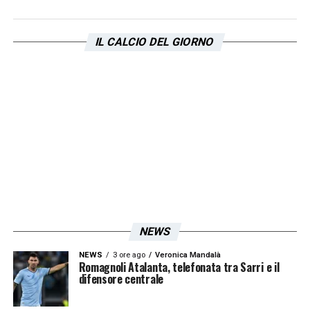
Dopo il lavoro odierno senza i calciatori
impegnati con le rispettive selezioni, il
IL CALCIO DEL GIORNO
tecnico ha concesso un weekend di riposo
alla squadra. La marcia di avvicinamento
della
Lazio
riprenderà ufficialmente lunedì
pomeriggio a
Formello
, quando inizierà la
preparazione.
LA PLAYLIST DELLE NOSTRE TOP NEWS
NEWS
NEWS
3 ore ago
Veronica Mandalà
Romagnoli Atalanta, telefonata tra Sarri e il
difensore centrale