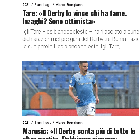
2021
5 anni ago
Marco Bongianni
Tare: «Il Derby lo vince chi ha fame.
Inzaghi? Sono ottimista»
Igli Tare – ds biancoceleste – ha rilasciato alcun
dichiarazioni nel pre gara del Derby tra Roma Lazio
le sue parole Il ds biancoceleste, Igli Tare,...
2021
5 anni ago
Marco Bongianni
Marusic: «Il Derby conta più di tutte le
altre partite. Dobbiamo vincere»