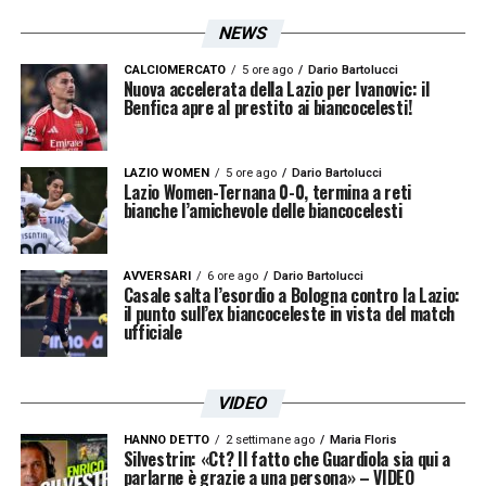
proprietà laziale, è stato autore di un buon
NEWS
ritiro. Il giovane estremo difensore ha
davvero delle ottime potenzialità…
CALCIOMERCATO
5 ore ago
Dario Bartolucci
Nuova accelerata della Lazio per Ivanovic: il
Benfica apre al prestito ai biancocelesti!
«
Adamonis ha dimostrato buone cose e
soprattutto discrete doti tecniche, è molto
LAZIO WOMEN
5 ore ago
Dario Bartolucci
Lazio Women-Ternana 0-0, termina a reti
giovane ed è tenuto in grande
bianche l’amichevole delle biancocelesti
considerazione da parte della società
biancoceleste
», conclude così Ballotta.
AVVERSARI
6 ore ago
Dario Bartolucci
Casale salta l’esordio a Bologna contro la Lazio:
il punto sull’ex biancoceleste in vista del match
LA PLAYLIST DELLE NOSTRE TOP NEWS
ufficiale
VIDEO
HANNO DETTO
2 settimane ago
Maria Floris
Silvestrin: «Ct? Il fatto che Guardiola sia qui a
parlarne è grazie a una persona» – VIDEO