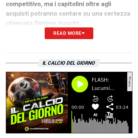
competitivo, ma i capitolini oltre agli
acquisti potranno contare su una certezza
chiamata Simone Inzaghi…
READ MORE
«
Il campionato sarà ancora più livellato
verso l’alto, bene o male tutte le squadre si
sono rinforzate. Mister Inzaghi dovrà porre
IL CALCIO DEL GIORNO
particolare attenzione alla costanza di
rendimento dei propri giocatori, la stagione
appena conclusa ha evidenziato
un’alternanza preoccupante tra buone
prestazioni ed altre di livello notevolmente
inferiore alle aspettative
».
Marius Adamonis, giovane portiere di