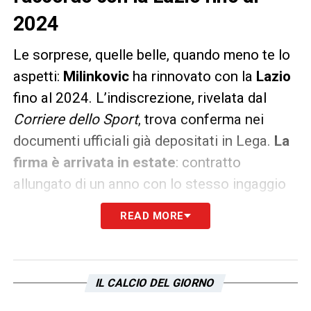
2024
Le sorprese, quelle belle, quando meno te lo
aspetti:
Milinkovic
ha rinnovato con la
Lazio
fino al 2024. L’indiscrezione, rivelata dal
Corriere dello Sport
, trova conferma nei
documenti ufficiali già depositati in Lega.
La
firma è arrivata in estate
: contratto
allungato di un anno con lo stesso ingaggio
(3 milioni).
READ MORE
La
Lazio
prima ancora di rinnovare i contratti
di
Caicedo
(
QUI
la notizia) e
Correa
(
QUI
la
notizia), s’era garantita già il sì del Sergente.
IL CALCIO DEL GIORNO
Il presidente Lotito ha voluto chiudere la