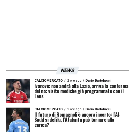
questione in estate, durante il mercato, e
Milinkovic ha accettato la proposta.
LA PLAYLIST DELLE NOSTRE TOP NEWS
NEWS
CALCIOMERCATO
2 ore ago
Dario Bartolucci
Ivanovic non andrà alla Lazio, arriva la conferma
del no: visite mediche già programmate con il
Lens
CALCIOMERCATO
2 ore ago
Dario Bartolucci
Il futuro di Romagnoli è ancora incerto: l’Al-
Sadd si defila, l’Atalanta può tornare alla
carica?