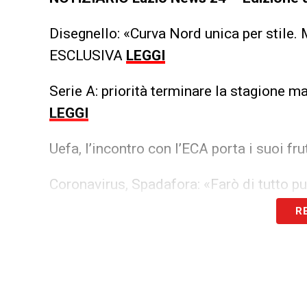
Disegnello: «Curva Nord unica per stile.
ESCLUSIVA
LEGGI
Serie A: priorità terminare la stagione m
LEGGI
Uefa, l’incontro con l’ECA porta i suoi fru
Coronavirus, Spadafora: «Farò di tutto p
R
Iscriviti gratis
Accet