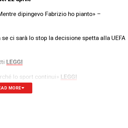
 Mentre dipingevo Fabrizio ho pianto» –
a se ci sarà lo stop la decisione spetta alla UEFA
tti
LEGGI
urché lo sport continui»
LEGGI
EAD MORE
 alla nostra Newsletter
ISCRIVIMI
to la
Privacy Policy