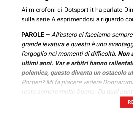
Ai microfoni di Dotsport.it ha parlato Dino
sulla serie A esprimendosi a riguardo co
PAROLE –
All’estero ci facciamo sempre 
grande levatura e questo è uno svantagg
l’orgoglio nei momenti di difficoltà.
Non a
ultimi anni. Var e arbitri hanno rallentat
polemica, questo diventa un ostacolo ul
Portieri? Mi fa piacere vedere Donnarum
resta sempre molto buona. Da quel punto 
R
LA PLAYLIST DELLE NOSTRE TOP NEW