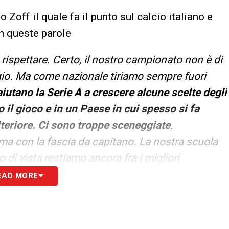
 Zoff il quale fa il punto sul calcio italiano e
n queste parole
rispettare. Certo, il nostro campionato non è di
io. Ma come nazionale tiriamo sempre fuori
iutano la Serie A a crescere alcune scelte degli
o il gioco e in un Paese in cui spesso si fa
teriore. Ci sono troppe sceneggiate
.
ma con la fascia da capitano. La nostra scuola
di vista restiamo ancora fra i migliori
EAD MORE
S