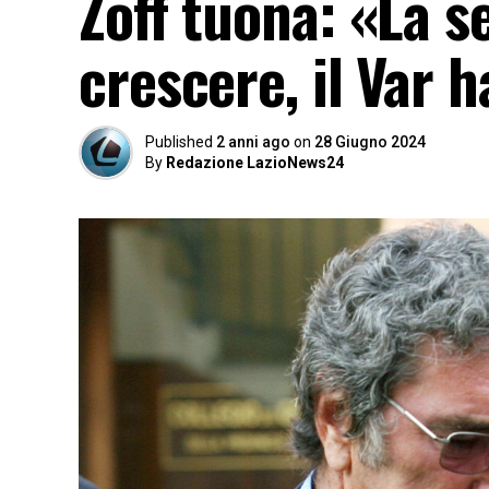
Zoff tuona: «La s
crescere, il Var h
Published
2 anni ago
on
28 Giugno 2024
By
Redazione LazioNews24