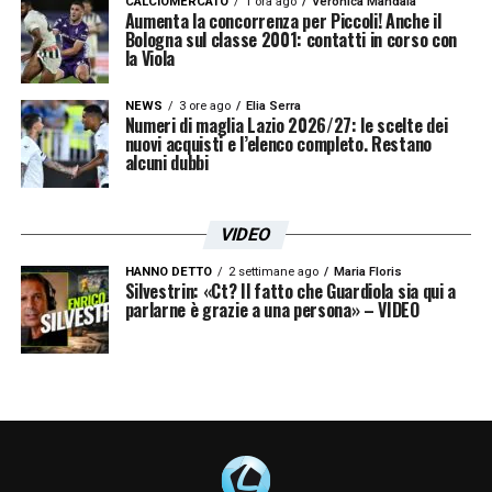
CALCIOMERCATO
1 ora ago
Veronica Mandalà
complesso, il nome del giovane attaccante
Aumenta la concorrenza per Piccoli! Anche il
Bologna sul classe 2001: contatti in corso con
resta da seguire, ma oggi non rappresenta
la Viola
la priorità assoluta per il club di Claudio
NEWS
3 ore ago
Elia Serra
Lotito.
Numeri di maglia Lazio 2026/27: le scelte dei
nuovi acquisti e l’elenco completo. Restano
alcuni dubbi
VIDEO
HANNO DETTO
2 settimane ago
Maria Floris
Silvestrin: «Ct? Il fatto che Guardiola sia qui a
parlarne è grazie a una persona» – VIDEO