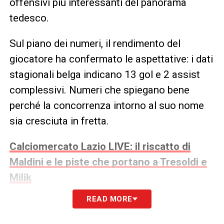
offensivi più interessanti del panorama
tedesco.
Sul piano dei numeri, il rendimento del
giocatore ha confermato le aspettative: i dati
stagionali belga indicano 13 gol e 2 assist
complessivi. Numeri che spiegano bene
perché la concorrenza intorno al suo nome
sia cresciuta in fretta.
Calciomercato Lazio LIVE: il riscatto di
Maldini e le piste che portano a Tresoldi e
Milik
READ MORE
Tresoldi Lazio
, il rischio asta
raffredda il mercato biancoceleste