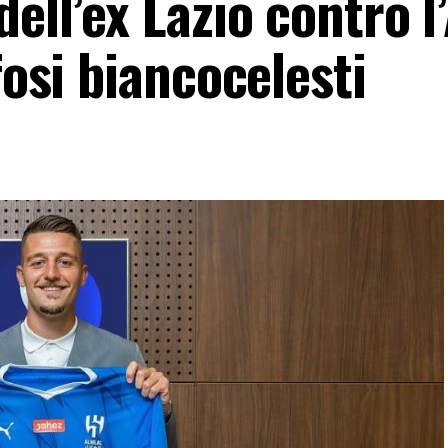
dell’ex Lazio contro l
fosi biancocelesti