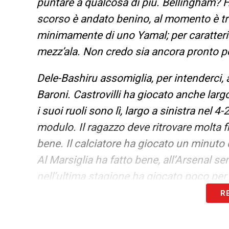
puntare a qualcosa di più. Bellingham? Ho
scorso è andato benino, al momento è t
minimamente di uno Yamal; per caratterist
mezz’ala. Non credo sia ancora pronto pe
Dele-Bashiru assomiglia, per intenderci, 
Baroni. Castrovilli ha giocato anche largo
i suoi ruoli sono lì, largo a sinistra nel 4
modulo. Il ragazzo deve ritrovare molta f
bene. Il calciatore ha giocato un minuto
Al Marsiglia ha fatto bene, all’Arsenal se
nell’ultima stagione ha giocato poco per
R
LA PLAYLIST DELLE NOSTRE TOP NEW