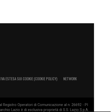
IVA ESTESA SUI COOKIE (COOKIE POLICY)
NETWORK
al Registro Operatori di Comunicazione al n. 26692 - PI
rchio Lazio è di esclusiva proprietà di S.S. Lazio S.p.A.