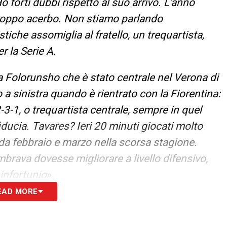
 forti dubbi rispetto al suo arrivo. L’anno
roppo acerbo. Non stiamo parlando
iche assomiglia al fratello, un trequartista,
r la Serie A.
a Folorunsho che è stato centrale nel Verona di
 a sinistra quando è rientrato con la Fiorentina:
-2-3-1, o trequartista centrale, sempre in quel
iducia. Tavares? Ieri 20 minuti giocati molto
 da febbraio e marzo nella scorsa stagione.
mbrava dovesse migliorare a livello difensivo,
 infortunio
».
EAD MORE
S