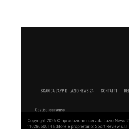
SCARICA L’APP DI LAZIO NEWS 24
CONTATTI
RE
Gestisci consenso
Copyright 2026 © riproduzione riservata Lazio News 24 
11028660014 Editore e proprietario: Sport Review s.r.l. 