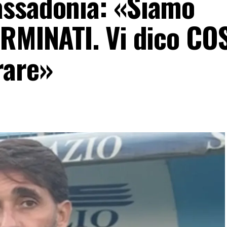
assadonia: «Siamo
ERMINATI. Vi dico CO
rare»