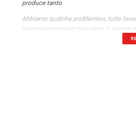
produce tanto
.
Abbiamo qualche problemino, tutte lavoran
saranno pronte per scendere in campo e 
R
Da un punto di vista mentale è la solita
migliorare in lucidità in alcune situazion
finalizzare quello che si produce. Render
quelle poche volte ci fanno male. Miglio
determinate e cattive in alcune situazion
squadra. Dobbiamo migliorare da un punto
sono giusti, nella comunicazione e nell’a
avversarie di qualità e di valore
».
LA PLAYLIST DELLE NOSTRE TOP NEW