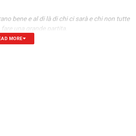
o bene e al di là di chi ci sarà e chi non tutte
fare una grande partita.
EAD MORE
 Lazio, aggressiva e determinata. Dobbiamo
i e capire che la palla deve scottare di meno,
ci conto che ci calciano poco in porta, ma
rare su quello che sappiamo e essere più
i. Non c’è niente da rimproverare a questa
 di vista dell’attenzione. Tutti i posizionamenti
lzare spesso e volentieri la tensione. Ci sono
S