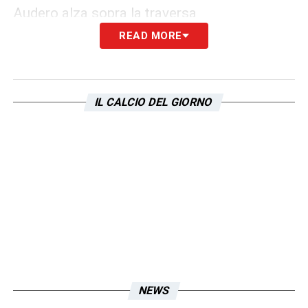
Audero alza sopra la traversa
READ MORE
6′ – Milinkovic pesca Immobile in area,
Colley chiude provvidenzialmente
IL CALCIO DEL GIORNO
12′ – Ritmo alto in questo inizio. Luis
Alberto ci prova dal limite, Audero blocca in
tuffo
16′ – Luis Alberto si incunea in area ma
viene chiuso in angolo. Spagnolo scatenato
in questo inizio
20′ – Felipe Anderson calcia dai 20 metri,
nessun problema per Audero
NEWS