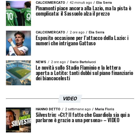
21′ – OCCASIONE PER LA SAMP!
Thorsby
CALCIOMERCATO
42 minuti ago
Elia Serra
Pinamonti piace ancora alla Lazio, ma la pista è
sfiora la traversa con un bel tiro su cross di
complicata: il Sassuolo alza il prezzo
Caputo dalla destra
CALCIOMERCATO
2 ore ago
Elia Serra
Esposito occasione per l’attacco della Lazio: i
22′ – ALTRA OCCASIONE PER LA SAMP! –
numeri che intrigano Gattuso
Strakosha disinnesca un bel tiro al volo di
Rincon in area
NEWS
2 ore ago
Dario Bartolucci
Le novità sullo Stadio Flaminio e la lettera
aperta a Lotito: tanti dubbi sul piano finanziario
23′ – OCCASIONE PER LA LAZIO! –
dei biancocelesti
Contropiede ben condotto da Felipe
Anderson, il brasiliano sfiora il palo con un
VIDEO
bel diagonale
HANNO DETTO
2 settimane ago
Maria Floris
Silvestrin: «Ct? Il fatto che Guardiola sia qui a
28′ – Milinkovic calcia dal limite, Audero
parlarne è grazie a una persona» – VIDEO
blocca senza problemi