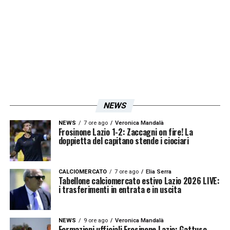
NEWS
NEWS
7 ore ago
Veronica Mandalà
Frosinone Lazio 1-2: Zaccagni on fire! La
doppietta del capitano stende i ciociari
CALCIOMERCATO
7 ore ago
Elia Serra
Tabellone calciomercato estivo Lazio 2026 LIVE:
i trasferimenti in entrata e in uscita
NEWS
9 ore ago
Veronica Mandalà
Formazioni ufficiali Frosinone Lazio: Gattuso