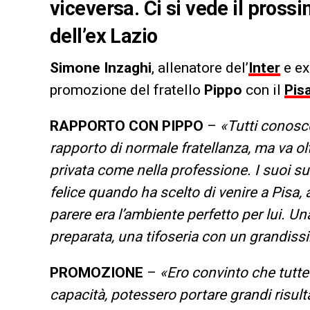
viceversa. Ci si vede il pross
dell’ex Lazio
Simone Inzaghi
, allenatore del’
Inter
e e
promozione del fratello
Pippo
con il
Pis
RAPPORTO CON PIPPO
–
«Tutti conosc
rapporto di normale fratellanza, ma va oltr
privata come nella professione. I suoi s
felice quando ha scelto di venire a Pisa, 
parere era l’ambiente perfetto per lui. Un
preparata, una tifoseria con un grandis
PROMOZIONE
–
«Ero convinto che tutt
capacità, potessero portare grandi risul