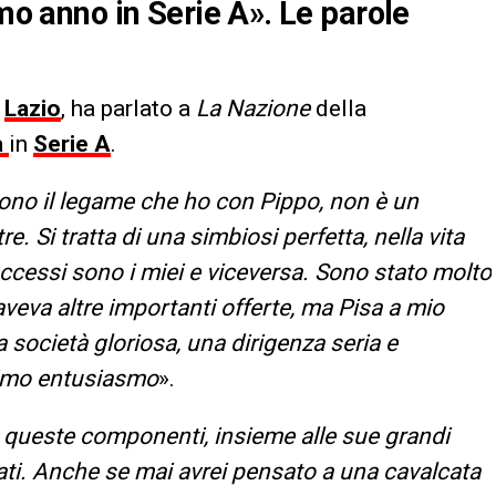
imo anno in Serie A». Le parole
x
Lazio
, ha parlato a
La Nazione
della
a
in
Serie A
.
ono il legame che ho con Pippo, non è un
e. Si tratta di una simbiosi perfetta, nella vita
uccessi sono i miei e viceversa. Sono stato molto
aveva altre importanti offerte, ma Pisa a mio
a società gloriosa, una dirigenza seria e
simo entusiasmo
».
e queste componenti, insieme alle sue grandi
tati. Anche se mai avrei pensato a una cavalcata