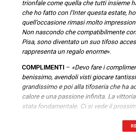
trionfale come quella che tutti insieme 
che ho fatto con l’Inter questa estate, h
quell’occasione rimasi molto impression
Non nascondo che compatibilmente con i 
Pisa, sono diventato un suo tifoso acces
rappresenta un regalo enorme
».
COMPLIMENTI
–
«Devo fare i compliment
benissimo, avendoli visti giocare tantissi
grandissimo e poi alla tifoseria che h
calore e una passione infinita. La vittor
stata fondamentale. Ci si vede il prossi
LA PLAYLIST DELLE NOSTRE TOP NEW
R