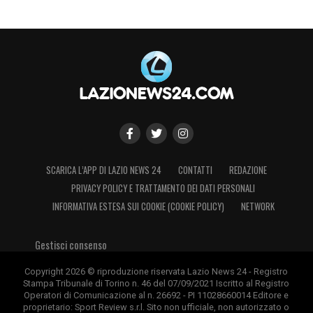
SCARICA L’APP DI LAZIO NEWS 24
CONTATTI
REDAZIONE
PRIVACY POLICY E TRATTAMENTO DEI DATI PERSONALI
INFORMATIVA ESTESA SUI COOKIE (COOKIE POLICY)
NETWORK
Gestisci consenso
Copyright 2026 © riproduzione riservata Lazio News 24 - Registro
Stampa Tribunale di Torino n. 46 del 07/09/2021 Iscritto al Registro
Operatori di Comunicazione al n. 26692 - PI 11028660014 Editore e
proprietario: Sport Review s.r.l. Sito non ufficiale, non autorizzato o