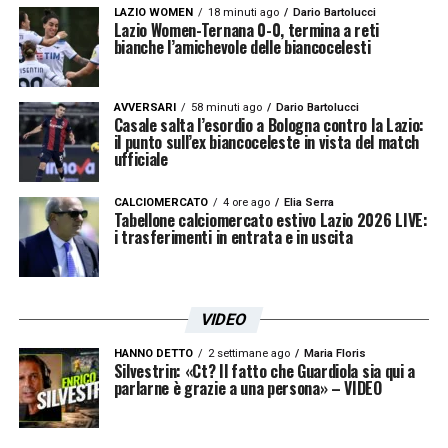
LAZIO WOMEN
18 minuti ago
Dario Bartolucci
Lazio Women-Ternana 0-0, termina a reti
bianche l’amichevole delle biancocelesti
AVVERSARI
58 minuti ago
Dario Bartolucci
Casale salta l’esordio a Bologna contro la Lazio:
il punto sull’ex biancoceleste in vista del match
ufficiale
CALCIOMERCATO
4 ore ago
Elia Serra
Tabellone calciomercato estivo Lazio 2026 LIVE:
i trasferimenti in entrata e in uscita
VIDEO
HANNO DETTO
2 settimane ago
Maria Floris
Silvestrin: «Ct? Il fatto che Guardiola sia qui a
parlarne è grazie a una persona» – VIDEO