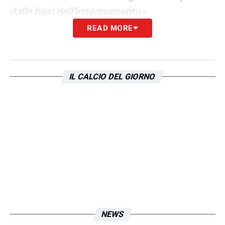
dalle basi dell’insegnamento»
READ MORE
CLICCA QUI PER LEGGERE L’INTERVISTA
COMPLETA SU INTERNEWS24
IL CALCIO DEL GIORNO
LA PLAYLIST DELLE NOSTRE TOP NEWS
NEWS