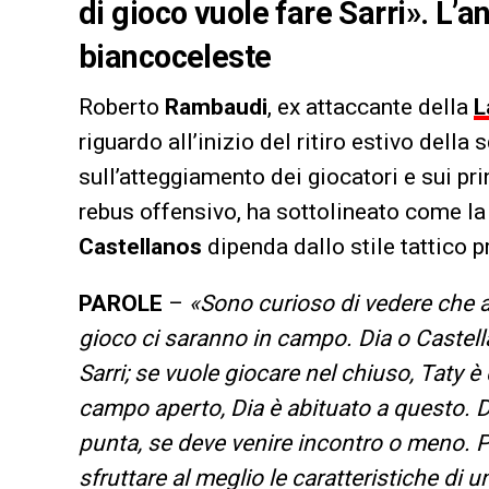
di gioco vuole fare Sarri». L’an
biancoceleste
Roberto
Rambaudi
, ex attaccante della
L
riguardo all’inizio del ritiro estivo dell
sull’atteggiamento dei giocatori e sui pri
rebus offensivo, ha sottolineato come la 
Castellanos
dipenda dallo stile tattico p
PAROLE
–
«
Sono curioso di vedere che a
gioco ci saranno in campo. Dia o Castell
Sarri; se vuole giocare nel chiuso, Taty è
campo aperto, Dia è abituato a questo. D
punta, se deve venire incontro o meno. P
sfruttare al meglio le caratteristiche di 