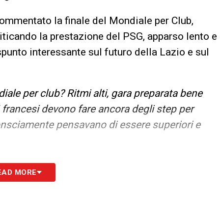
a commentato la finale del Mondiale per Club,
iticando la prestazione del PSG, apparso lento e
punto interessante sul futuro della Lazio e sul
iale per club? Ritmi alti, gara preparata bene
 I francesi devono fare ancora degli step per
onsciamente pensavano di essere superiori e
rcato è fermo, ma il ritorno di Sarri porta
EAD MORE
tità e coesione. A Formello si respira
atori sotto osservazione. Senza nuovi acquisti, il