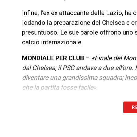
Infine, l’ex ex attaccante della Lazio, h
lodando la preparazione del Chelsea e cr
presuntuoso. Le sue parole offrono uno s
calcio internazionale.
MONDIALE PER CLUB
–
«
Finale del Mond
dal Chelsea; il PSG andava a due all’ora.
diventare una grandissima squadra; inc
che la partita fosse facile
»
.
Il momento in casa Lazio è delicato: il me
R
speranza. Il tecnico punta su lavoro, iden
concentrazione: il ritiro è intenso, i gioc
gruppo dovrà crescere dall’interno.