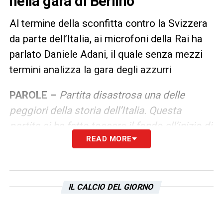
nella gara di Berlino
Al termine della sconfitta contro la Svizzera
da parte dell’Italia, ai microfoni della Rai ha
parlato Daniele Adani, il quale senza mezzi
termini analizza la gara degli azzurri
PAROLE –
Partita disastrosa una delle
peggiori della storia dell’Italia. Questa
partita ci ha fatto toccare il fondo all’inizio di
READ MORE
un nuovo progetto
LA PLAYLIST DELLE NOSTRE TOP NEWS
IL CALCIO DEL GIORNO