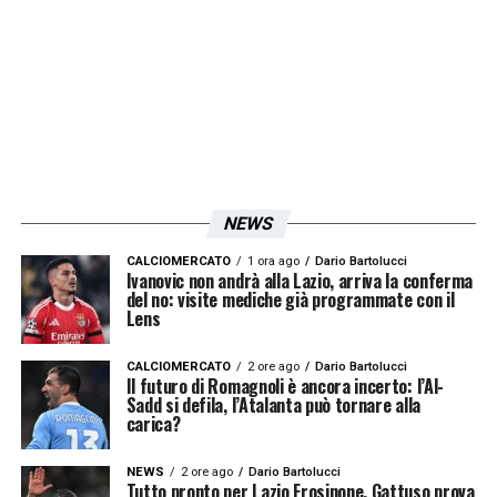
NEWS
CALCIOMERCATO
1 ora ago
Dario Bartolucci
Ivanovic non andrà alla Lazio, arriva la conferma
del no: visite mediche già programmate con il
Lens
CALCIOMERCATO
2 ore ago
Dario Bartolucci
Il futuro di Romagnoli è ancora incerto: l’Al-
Sadd si defila, l’Atalanta può tornare alla
carica?
NEWS
2 ore ago
Dario Bartolucci
Tutto pronto per Lazio Frosinone, Gattuso prova