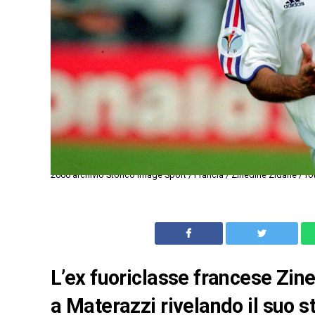
2000 archivio Storico Image Sport / Francia / Zinedine Zidane / 
L’ex fuoriclasse francese Zine
a Materazzi rivelando il suo s