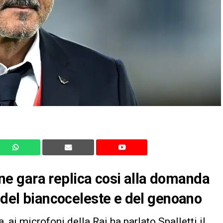
fine gara replica cosi alla domanda
o del biancoceleste e del genoano
a, ai microfoni della Rai ha parlato Spalletti il