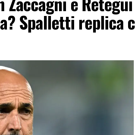
n Zaccagni e Retegui 
a? Spalletti replica c