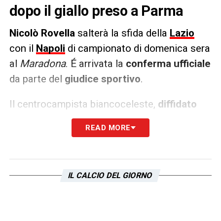
dopo il giallo preso a Parma
Nicolò Rovella
salterà la sfida della
Lazio
con il
Napoli
di campionato di domenica sera
al
Maradona
. É arrivata la
conferma ufficiale
da parte del
giudice sportivo
.
Il centrocampista biancoceleste,
diffidato
nella sfida contro il Parma
, ha infatti
READ MORE
rimediato un cartellino giallo nella trasferta
con i crociati che ha fatto scattare la
squalifica. A questo punto sarebbe certo il
IL CALCIO DEL GIORNO
suo utilizzo in
Coppa Italia
, visto che dovrà
per forza assistere dagli spalti alla partita di
Serie A.