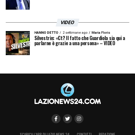
VIDEO
HANNO DETTO
2 settimane ago
Maria Floris
Silvestrin: «Ct? Il fatto che Guardiola sia qui a
parlarne è grazie a una persona» – VIDEO
Rovella Italia, primo allenamento a Coverciano per il
biancoceleste in vista della Nations League - FOTO 23
SCARICA L’APP DI LAZIO NEWS 24
CONTATTI
REDAZIONE