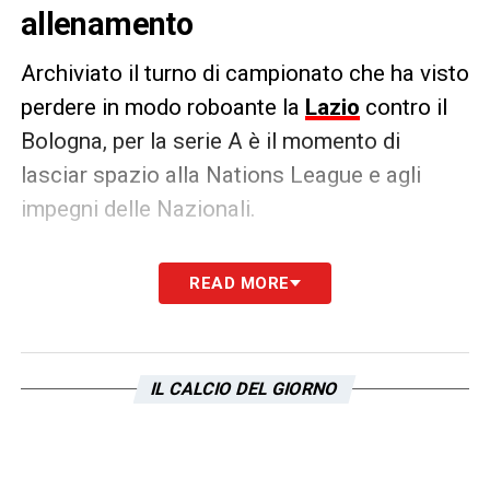
allenamento
Archiviato il turno di campionato che ha visto
perdere in modo roboante la
Lazio
contro il
Bologna, per la serie A è il momento di
lasciar spazio alla Nations League e agli
impegni delle Nazionali.
L’Italia di Spalletti infatti, avrà come primo
READ MORE
impegno di questa sosta di Marzo la
Germania, e tra gli azzurri c’è anche
Rovella
che viene immortalato durante la seduta di
IL CALCIO DEL GIORNO
allenamento con una stories sui social