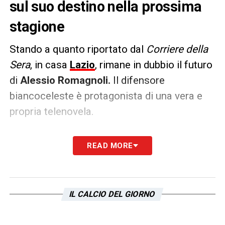
sul suo destino nella prossima
stagione
Stando a quanto riportato dal
Corriere della
Sera
, in casa
Lazio
, rimane in dubbio il futuro
di
Alessio Romagnoli.
Il difensore
biancoceleste è protagonista di una vera e
propria telenovela.
Infatti l’ex
Milan
, pur avendo un contratto in
READ MORE
scadenza, potrebbe rinnovare il proprio
contratto.
Maurizio Sarri
potrebbe infatti
aver preso la decisione di trattenerlo in
IL CALCIO DEL GIORNO
quanto, il
Corriere della Sera
, ha intitolato:
“
Romagnoli, sì al rinnovo. Decisiva la spinta