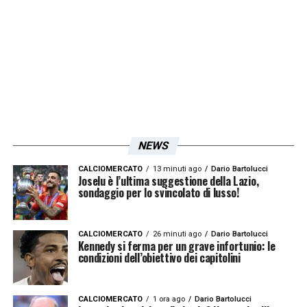
di Sarri
“. Un vero e proprio colpo di scena
che potrebbe restituire una grande gioia ai
propri tifosi.
LA PLAYLIST DELLE NOSTRE TOP NEWS
NEWS
CALCIOMERCATO
13 minuti ago
Dario Bartolucci
Joselu è l’ultima suggestione della Lazio,
sondaggio per lo svincolato di lusso!
CALCIOMERCATO
26 minuti ago
Dario Bartolucci
Kennedy si ferma per un grave infortunio: le
condizioni dell’obiettivo dei capitolini
CALCIOMERCATO
1 ora ago
Dario Bartolucci