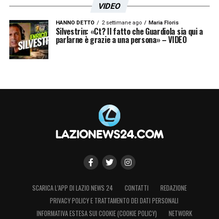
VIDEO
HANNO DETTO
2 settimane ago
Maria Floris
Silvestrin: «Ct? Il fatto che Guardiola sia qui a
parlarne è grazie a una persona» – VIDEO
SCARICA L’APP DI LAZIO NEWS 24
CONTATTI
REDAZIONE
PRIVACY POLICY E TRATTAMENTO DEI DATI PERSONALI
INFORMATIVA ESTESA SUI COOKIE (COOKIE POLICY)
NETWORK