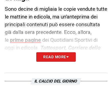
Sono decine di migliaia le copie vendute tutte
le mattine in edicola, ma un’anteprima dei
principali contenuti può essere consultata
già dalla sera precedente. Ecco, allora,
le
prime pagine
dei Quotidiani Sportivi di
oggi in edicola.
Tuttosport, Corriere dello
Sport e La Gazzetta dello
READ MORE
Sport
rappresentano i principali quotidiani
sportivi in
Italia
.
IL CALCIO DEL GIORNO