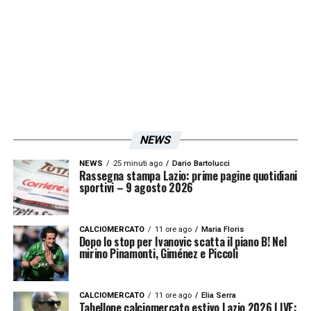
LA PLAYLIST DELLE NOSTRE TOP NEWS
NEWS
NEWS
25 minuti ago
Dario Bartolucci
Rassegna stampa Lazio: prime pagine quotidiani
sportivi – 9 agosto 2026
CALCIOMERCATO
11 ore ago
Maria Floris
Dopo lo stop per Ivanovic scatta il piano B! Nel
mirino Pinamonti, Giménez e Piccoli
CALCIOMERCATO
11 ore ago
Elia Serra
Tabellone calciomercato estivo Lazio 2026 LIVE: