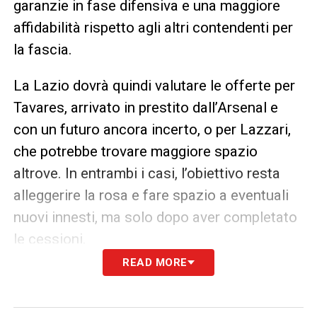
garanzie in fase difensiva e una maggiore
affidabilità rispetto agli altri contendenti per
la fascia.
La Lazio dovrà quindi valutare le offerte per
Tavares, arrivato in prestito dall’Arsenal e
con un futuro ancora incerto, o per Lazzari,
che potrebbe trovare maggiore spazio
altrove. In entrambi i casi, l’obiettivo resta
alleggerire la rosa e fare spazio a eventuali
nuovi innesti, ma solo dopo aver completato
le cessioni.
READ MORE
Il
Calciomercato Lazio
è in piena attività,
anche se per ora il club si muove con