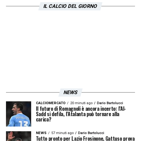
prudenza. Prima bisogna vendere, poi si
IL CALCIO DEL GIORNO
penserà agli acquisti. Le prossime settimane
saranno decisive per dare una forma
definitiva al gruppo che affronterà la
stagione 2025-26 sotto la guida di Sarri.
LA PLAYLIST DELLE NOSTRE TOP NEWS
NEWS
CALCIOMERCATO
20 minuti ago
Dario Bartolucci
Il futuro di Romagnoli è ancora incerto: l’Al-
Sadd si defila, l’Atalanta può tornare alla
carica?
NEWS
57 minuti ago
Dario Bartolucci
Tutto pronto per Lazio Frosinone, Gattuso prova