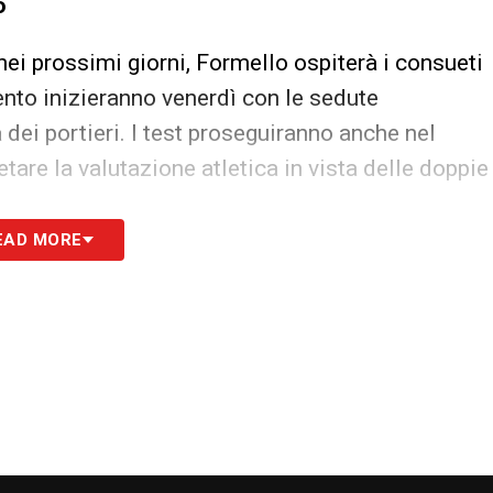
o
 nei prossimi giorni, Formello ospiterà i consueti
imento inizieranno venerdì con le sedute
a dei portieri. I test proseguiranno anche nel
are la valutazione atletica in vista delle doppie
EAD MORE
andante”, prevede un programma intenso:
er reparti al mattino, e sessioni tattiche
i da monitorare ci sono il difensore spagnolo
tia Zaccagni, esterno offensivo e capitano della
lgia. Lunedì si valuterà se potranno aggregarsi