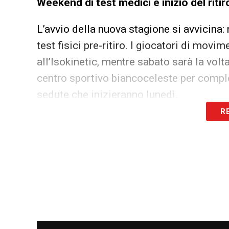
Weekend di test medici e inizio del ritir
L’avvio della nuova stagione si avvicina:
test fisici pre-ritiro. I giocatori di mov
all’Isokinetic, mentre sabato sarà la volt
centro sportivo biancoceleste per complet
sedute che inizieranno lunedì.
R
Maurizio Sarri, soprannominato “il Com
allenamenti su due campi, lavoro diviso p
collettive nel pomeriggio. Tra i giocator
Patric, ancora in fase di recupero, e Mat
Lazio, operato a fine giugno per una puba
fin da subito al gruppo.