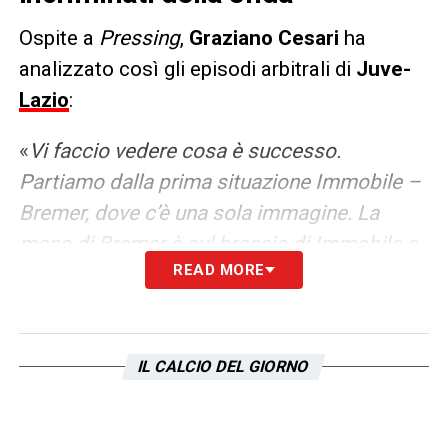
Ospite a
Pressing
,
Graziano Cesari
ha
analizzato così gli episodi arbitrali di
Juve-
Lazio
:
«
Vi faccio vedere cosa è successo.
Partiamo dalla prima situazione Immobile –
Bremer, dove c’è una sola immagine. La
mano di Bremer è sul braccio di Immobile e
READ MORE
poi c’è anche un contatto che arriva in
questo momento sul piede di Immobile.
Abbiamo fatto una lente , Maresca è
vicinissimo. Il tocco sul piede c’è
IL CALCIO DEL GIORNO
sicuramente e l’arbitro ha deciso di far
proseguire. Quindi per lui non c’è fallo.