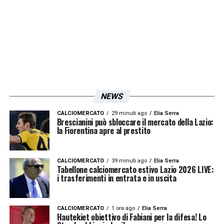
McKennie? In alto c’è l’assistente Carbone
che dovrebbe controllare nel migliore dei
modi lo sviluppo dell’azione se il pallone sia
completamente fuori. Lui non è nella
posizione migliore perché è spostato troppo
verso i tabelloni pubblicitari e il pallone e il
NEWS
piede di McKennie gli impediscono la vista e
non può giudicare. La verifica del Var dura un
CALCIOMERCATO
29 minuti ago
Elia Serra
Brescianini può sbloccare il mercato della Lazio:
minuto e poi è stato convalidato il gol.
la Fiorentina apre al prestito
Nessuna immagine è stata proposta durante
la partita. Irrati e Maggiori erano
CALCIOMERCATO
39 minuti ago
Elia Serra
Tabellone calciomercato estivo Lazio 2026 LIVE:
assolutamente certi che questo episodio
i trasferimenti in entrata e in uscita
fosse marginale e bastasse la loro
certificazione tracciando le righe di
CALCIOMERCATO
1 ora ago
Elia Serra
Hautekiet obiettivo di Fabiani per la difesa! Lo
elaborazione oppure non c’è un sistema