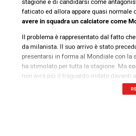
stagione e di candidarsi come antagonista
faticato ed allora appare quasi normale 
avere in squadra un calciatore come M
Il problema è rappresentato dal fatto che
da milanista. Il suo arrivo è stato prece
presentarsi in forma al Mondiale con la 
ha stimolato per tutta la stagione. Ma
co
non avrà più il traguardo iridato davanti 
R
Rinnovo Modric, la riflessione
È questo l’interrogativo che non lascia dor
Il tecnico sa che il prossimo anno, con 
che possa dare il cambio al croato, ma 
avere nello spogliatoio.