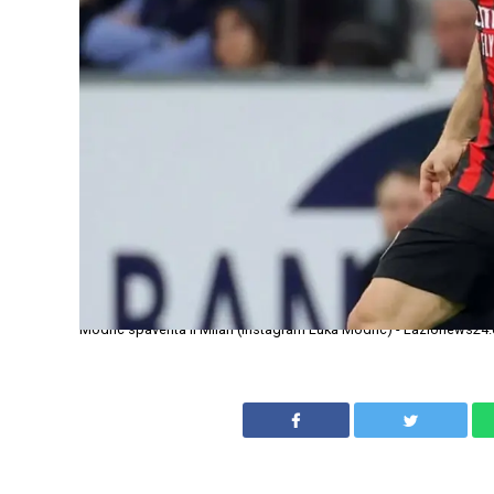
Modric spaventa il Milan (Instagram Luka Modric) - Lazionews24