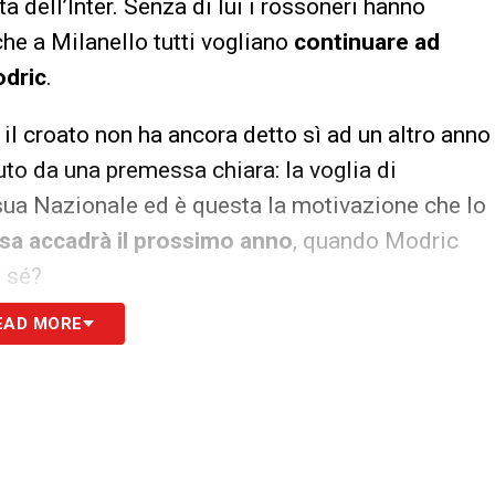
 dell’Inter. Senza di lui i rossoneri hanno
che a Milanello tutti vogliano
continuare ad
odric
.
 il croato non ha ancora detto sì ad un altro anno
duto da una premessa chiara: la voglia di
sua Nazionale ed è questa la motivazione che lo
sa accadrà il prossimo anno
, quando Modric
a sé?
EAD MORE
 continua: c’è un’incognita
mire sogni tranquilli ad Allegri e tutto il Milan.
la Champions di mezzo, si dovrà trovare qualcuno
è anche consapevole dell’importanza che può