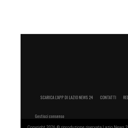
rappresenterebbe la garanzia di un rilan
LEGGI ANCHE
:
Taylor Lazio, ora è anche u
dell’AFC Ajax: il comunicato del Club
LA PLAYLIST DELLE NOSTRE TOP NEW
SCARICA L’APP DI LAZIO NEWS 24
CONTATTI
RE
Gestisci consenso
Copyright 2026 © riproduzione riservata Lazio News 24 