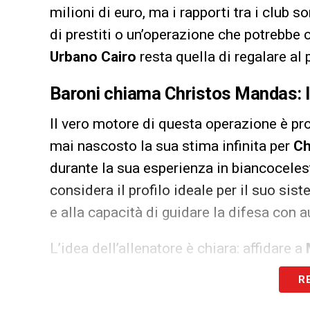
milioni di euro, ma i rapporti tra i club 
di prestiti o un’operazione che potrebbe co
Urbano Cairo
resta quella di regalare al 
Baroni chiama Christos Mandas: l’a
Il vero motore di questa operazione è pr
mai nascosto la sua stima infinita per
Ch
durante la sua esperienza in biancoceles
considera il profilo ideale per il suo sist
e alla capacità di guidare la difesa con a
L’idea dell’allenatore è chiara: affidare a
parte di stagione, superando il dualismo
R
campionato granata. Per il portiere greco,