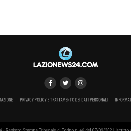
cio immediato ai massimi livelli della
Serie A
.
fficiale! Acquisiti i diritti del giocatore
S
DAZIONE
PRIVACY POLICY E TRATTAMENTO DEI DATI PERSONALI
INFORMAT
- Registro Stampa Tribunale di Torino n. 46 del 07/09/2021 Iscritto 