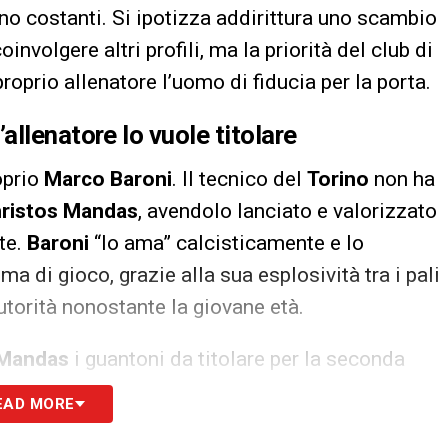
sono costanti. Si ipotizza addirittura uno scambio
involgere altri profili, ma la priorità del club di
proprio allenatore l’uomo di fiducia per la porta.
llenatore lo vuole titolare
oprio
Marco Baroni
. Il tecnico del
Torino
non ha
ristos Mandas
, avendolo lanciato e valorizzato
te.
Baroni
“lo ama” calcisticamente e lo
ema di gioco, grazie alla sua esplosività tra i pali
utorità nonostante la giovane età.
Mandas
i guantoni da titolare per la seconda
 che ha caratterizzato la prima metà del
EAD MORE
 la prospettiva di ritrovare il suo mentore