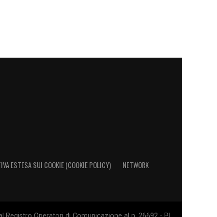
IVA ESTESA SUI COOKIE (COOKIE POLICY)
NETWORK
al Registro Operatori di Comunicazione al n. 26692 - PI