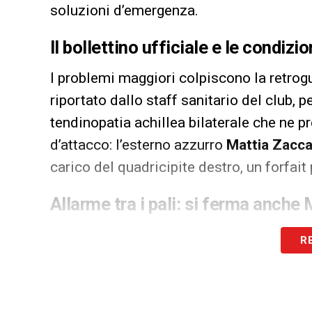
soluzioni d’emergenza.
Il bollettino ufficiale e le condizi
I problemi maggiori colpiscono la retrog
riportato dallo staff sanitario del club, 
tendinopatia achillea bilaterale che ne p
d’attacco: l’esterno azzurro
Mattia Zacca
carico del quadricipite destro, un forfait
Allarme tra i pali: si ferma anche
Le brutte sorprese per i tifosi non finisco
R
complicazione anche nel reparto portieri
accusa una sospetta lesione muscolare ai
società a fare i conti con rotazioni obbli