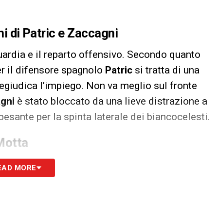
oni di Patric e Zaccagni
uardia e il reparto offensivo. Secondo quanto
per il difensore spagnolo
Patric
si tratta di una
regiudica l’impiego. Non va meglio sul fronte
gni
è stato bloccato da una lieve distrazione a
 pesante per la spinta laterale dei biancocelesti.
 Motta
no qui, poiché si registra una seria
EAD MORE
. Il giovane estremo difensore
Edoardo Motta
 flessori. Un problema fisico che costringe la
gate proprio nel ruolo più delicato del campo, in