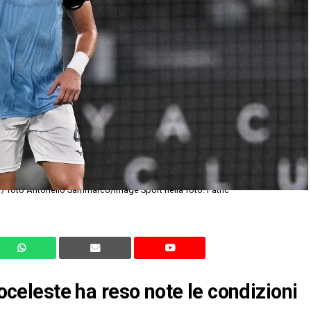
 / foto Antonello Sammarco/Image Sport nella foto: Patric
coceleste ha reso note le condizioni