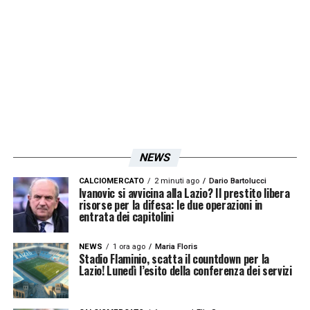
gennaio: lo scambio con
Mario Gila
. Il
giovane difensore spagnolo della
Lazio
è un
profilo molto gradito alla dirigenza
rossonera, ma le divergenze sulle valutazioni
dei cartellini e, ancora una volta, l’oneroso
stipendio di
Ruben Loftus-Cheek
rendono
l’incastro quasi impossibile in questa
NEWS
finestra di mercato. La sensazione è che il
sogno di
Sarri
sia destinato a rimanere tale,
CALCIOMERCATO
2 minuti ago
Dario Bartolucci
Ivanovic si avvicina alla Lazio? Il prestito libera
almeno per il momento, con il muro alzato da
risorse per la difesa: le due operazioni in
entrata dei capitolini
Allegri
che appare più solido che mai.
NEWS
1 ora ago
Maria Floris
Stadio Flaminio, scatta il countdown per la
LEGGI ANCHE:
Futuro Guendouzi, è folta la
Lazio! Lunedì l’esito della conferenza dei servizi
concorrenza per il giocatore! Sarà addio a
gennaio? Le ultime