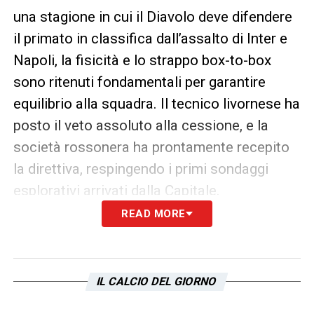
una stagione in cui il Diavolo deve difendere
il primato in classifica dall’assalto di Inter e
Napoli, la fisicità e lo strappo box-to-box
sono ritenuti fondamentali per garantire
equilibrio alla squadra. Il tecnico livornese ha
posto il veto assoluto alla cessione, e la
società rossonera ha prontamente recepito
la direttiva, respingendo i primi sondaggi
esplorativi arrivati dalla Capitale.
READ MORE
La variabile Mario Gila nell’affare
Loftus-Cheek
Sullo sfondo rimane una possibile chiave di
IL CALCIO DEL GIORNO
volta, sebbene difficilmente percorribile a