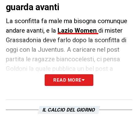
guarda avanti
La sconfitta fa male ma bisogna comunque
andare avanti, e la
Lazio Women
di mister
Grassadonia deve farlo dopo la sconfitta di
oggi con la Juventus. A caricare nel post
partita le ragazze biancocelesti, ci pensa
Goldoni la quale pubblica un bel post a
riguardo
READ MORE
Fa male perdere così! Ma testa alta,
siamo una grande squadra!
IL CALCIO DEL GIORNO
pic.twitter.com/SdfiLNGojB
— Eleonora Goldoni (@elegoldoni)
September 21, 2024