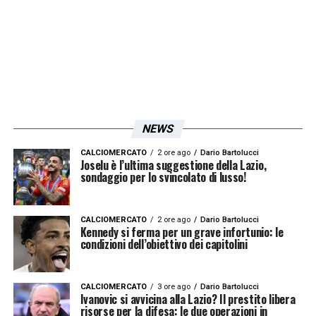
LA PLAYLIST DELLE NOSTRE TOP NEWS
NEWS
CALCIOMERCATO
2 ore ago
Dario Bartolucci
Joselu è l’ultima suggestione della Lazio,
sondaggio per lo svincolato di lusso!
CALCIOMERCATO
2 ore ago
Dario Bartolucci
Kennedy si ferma per un grave infortunio: le
condizioni dell’obiettivo dei capitolini
CALCIOMERCATO
3 ore ago
Dario Bartolucci
Ivanovic si avvicina alla Lazio? Il prestito libera
risorse per la difesa: le due operazioni in