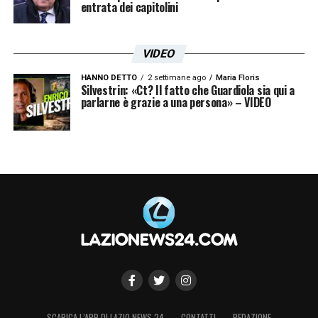
entrata dei capitolini
VIDEO
HANNO DETTO
2 settimane ago
Maria Floris
Silvestrin: «Ct? Il fatto che Guardiola sia qui a
parlarne è grazie a una persona» – VIDEO
SCARICA L’APP DI LAZIO NEWS 24
CONTATTI
REDAZIONE