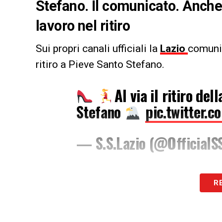
Stefano. Il comunicato. Anche l
lavoro nel ritiro
Sui propri canali ufficiali la
Lazio
comunic
ritiro a Pieve Santo Stefano.
Al via il ritiro del
Stefano
pic.twitter.
— S.S.Lazio (@OfficialS
LA PLAYLIST DELLE NOSTRE TOP NEW
R