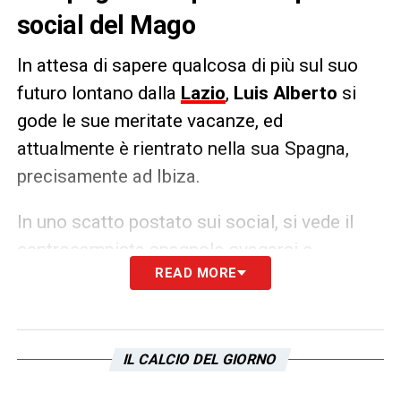
social del Mago
In attesa di sapere qualcosa di più sul suo
futuro lontano dalla
Lazio
,
Luis Alberto
si
gode le sue meritate vacanze, ed
attualmente è rientrato nella sua Spagna,
precisamente ad Ibiza.
In uno scatto postato sui social, si vede il
centrocampista spagnolo svagarsi e
READ MORE
divertirsi in un noto locale della cittadina con
un altro ex Lazio, ovvero il portiere Pepe
Reina
.
IL CALCIO DEL GIORNO