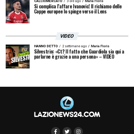
CALCIOMERCATO
3 ore ago
Maria Floris
Si complica l’affare Ivanovic! Il richiamo delle
Coppe europee lo spinge verso il Lens
VIDEO
Lazio, vacanze ad Ibiza per Luis Alberto: ritrovato un ex
HANNO DETTO
2 settimane ago
Maria Floris
compagno di squadra - FOTO 23
Silvestrin: «Ct? Il fatto che Guardiola sia qui a
parlarne è grazie a una persona» – VIDEO
LA PLAYLIST DELLE NOSTRE TOP NEWS