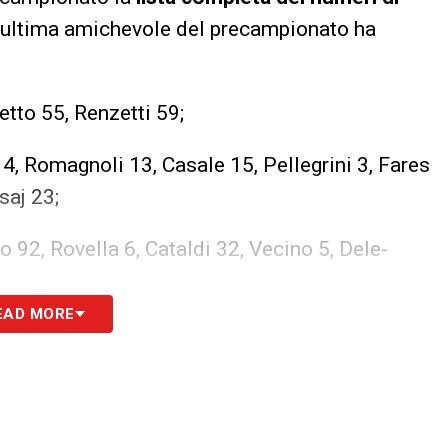
’ultima amichevole del precampionato ha
tto 55, Renzetti 59;
 4, Romagnoli 13, Casale 15, Pellegrini 3, Fares
saj 23;
 92, Rovella 6, Cataldi 32, Vecino 5, Dele-
EAD MORE
lin 14, Castellanos 11, Pedro 9, Cancellieri 19,
S