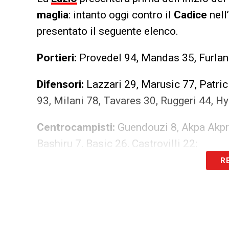
maglia
: intanto oggi contro il
Cadice
nell
presentato il seguente elenco.
Portieri:
Provedel 94, Mandas 35, Furlane
Difensori:
Lazzari 29, Marusic 77, Patric
93, Milani 78, Tavares 30, Ruggeri 44, Hy
Centrocampisti:
Guendouzi 8, Akpa Akpro
Bashiru 7, Basic 26, Castrovilli 22;
R
Attaccanti:
Isaksen 18, Tchaouna 20, Nos
Saná Fernandes 70, Zaccagni 10.
LA PLAYLIST DELLE NOSTRE TOP NEW