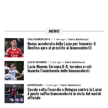
NEWS
CALCIOMERCATO
1 ora ago
Dario Bartolucci
Nuova accelerata della Lazio per Ivanovic: il
Benfica apre al prestito ai biancocelesti!
LAZIO WOMEN
2 ore ago
Dario Bartolucci
Lazio Women-Ternana 0-0, termina a reti
bianche l’amichevole delle biancocelesti
AVVERSARI
2 ore ago
Dario Bartolucci
Casale salta l’esordio a Bologna contro la Lazio:
il punto sull’ex biancoceleste in vista del match
ufficiale