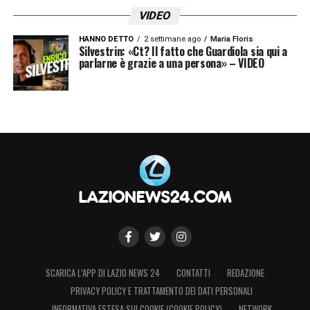
VIDEO
HANNO DETTO
2 settimane ago
Maria Floris
Silvestrin: «Ct? Il fatto che Guardiola sia qui a
parlarne è grazie a una persona» – VIDEO
SCARICA L’APP DI LAZIO NEWS 24
CONTATTI
REDAZIONE
PRIVACY POLICY E TRATTAMENTO DEI DATI PERSONALI
INFORMATIVA ESTESA SUI COOKIE (COOKIE POLICY)
NETWORK