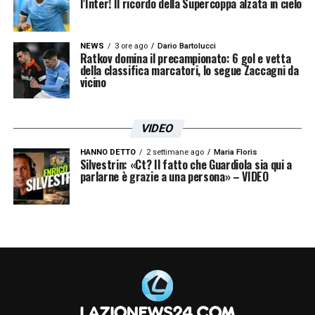
l’Inter! Il ricordo della Supercoppa alzata in cielo
Questa tecnologia permetterà di seguire da
vicino le azioni nelle due aree, soprattutto
NEWS
3 ore ago
Dario Bartolucci
corner, punizioni e rigori, offrendo un
Ratkov domina il precampionato: 6 gol e vetta
della classifica marcatori, lo segue Zaccagni da
racconto televisivo più immersivo. In una
vicino
notte in cui Lazio e Inter si giocano molto più
di una coppa, anche la produzione dell’evento
VIDEO
punta a lasciare il segno!
HANNO DETTO
2 settimane ago
Maria Floris
Silvestrin: «Ct? Il fatto che Guardiola sia qui a
parlarne è grazie a una persona» – VIDEO
LA PLAYLIST DELLE NOSTRE TOP NEWS