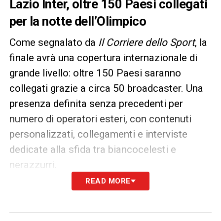
Lazio Inter, oltre 150 Paesi collegati
per la notte dell’Olimpico
Come segnalato da
Il Corriere dello Sport
, la
finale avrà una copertura internazionale di
grande livello: oltre 150 Paesi saranno
collegati grazie a circa 50 broadcaster. Una
presenza definita senza precedenti per
numero di operatori esteri, con contenuti
personalizzati, collegamenti e interviste
dedicate alla sfida tra biancocelesti e
nerazzurri.
READ MORE
All’Olimpico sono attesi circa 65.000
spettatori, in un’atmosfera da grande evento.
Prima del calcio d’inizio,
Nek
, cantante