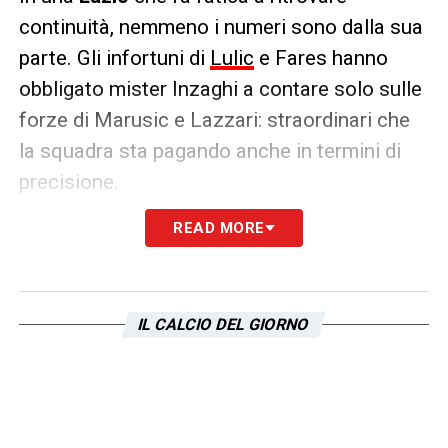
continuità, nemmeno i numeri sono dalla sua
parte. Gli infortuni di
Lulic
e Fares hanno
obbligato mister Inzaghi a contare solo sulle
forze di Marusic e Lazzari: straordinari che
la squadra sta pagando anche in termini di
precisione.
READ MORE
Come riporta il
Corriere dello Sport
, infatti, la
Lazio
ha il peggior numero di cross sbagliati
in Serie A: sono ben 118 i tentativi falliti
contro i 67 andati a buon fine.
IL CALCIO DEL GIORNO
Lazio
(118 )
Sampdoria
(110)
Inter
(107)