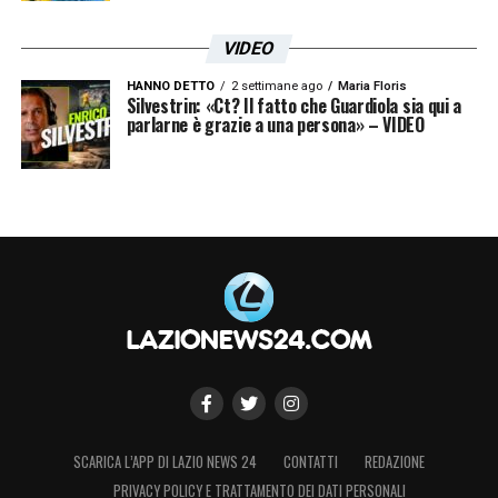
VIDEO
HANNO DETTO
2 settimane ago
Maria Floris
Silvestrin: «Ct? Il fatto che Guardiola sia qui a
parlarne è grazie a una persona» – VIDEO
SCARICA L’APP DI LAZIO NEWS 24
CONTATTI
REDAZIONE
PRIVACY POLICY E TRATTAMENTO DEI DATI PERSONALI